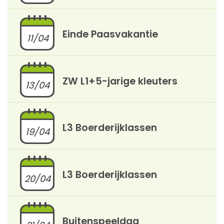
Einde Paasvakantie
11/04
ZW L1+5-jarige kleuters
13/04
L3 Boerderijklassen
19/04
L3 Boerderijklassen
20/04
Buitenspeeldag