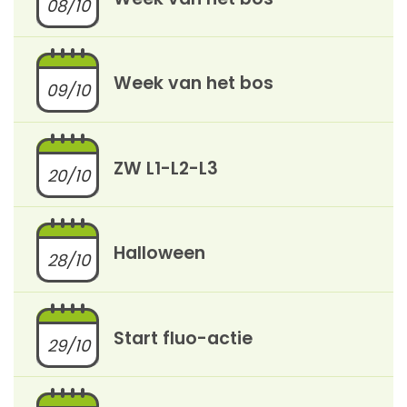
08/10
Week van het bos
09/10
ZW L1-L2-L3
20/10
Halloween
28/10
Start fluo-actie
29/10