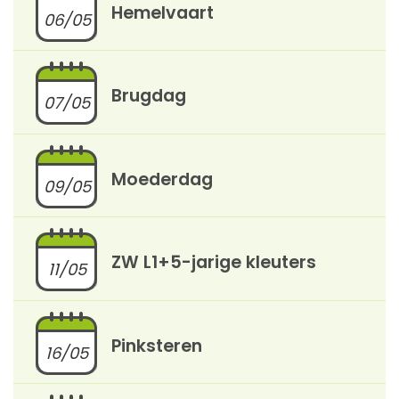
Hemelvaart
06/05
Brugdag
07/05
Moederdag
09/05
ZW L1+5-jarige kleuters
11/05
Pinksteren
16/05