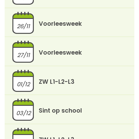
Voorleesweek
26/11
Voorleesweek
27/11
ZW L1-L2-L3
01/12
Sint op school
03/12