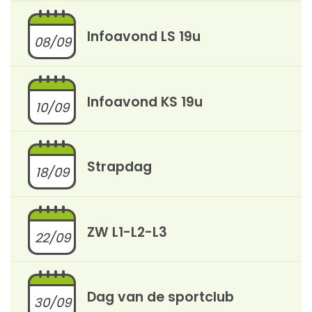
Infoavond LS 19u
08/09
Infoavond KS 19u
10/09
Strapdag
18/09
ZW L1-L2-L3
22/09
Dag van de sportclub
30/09