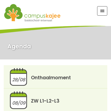
Agenda
Onthaalmoment
28/08
ZW L1-L2-L3
08/09