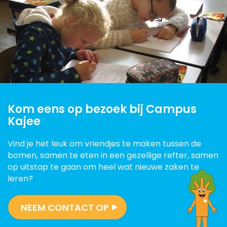
Kom eens op bezoek bij Campus
Kajee
Vind je het leuk om vriendjes te maken tussen de
bomen, samen te eten in een gezellige refter, samen
op uitstap te gaan om heel wat nieuwe zaken te
leren?
NEEM CONTACT OP